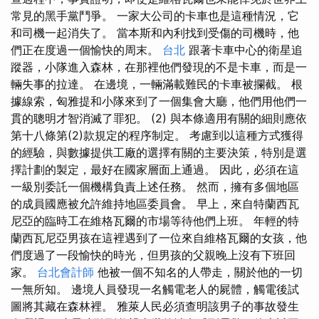
常見的黑手黨鬥爭。 一家大公司的卡車也是這種情況，它
和司機一起消失了。 當本斯和內利找到受傷的司機時，他
們正在度過一個愉快的周末。
台北
跟著卡車中心的衛星追
蹤器，小隊進入森林，在那裡他們發現的不是卡車，而是一
輛失事的拉達。 在邊境，一輛滿載難民的卡車被攔截。 根
據線索，匈雅提和小隊來到了一個集會大廳，他們用他們一
貫的聰明才智消滅了罪犯。 (2) 與本條適用有關的細則應依
第十八條第(2)款規定的程序制定。 考慮到以這種方式獲得
的經驗，與數據提供工廠的選擇有關的主要決策，特別是選
擇計劃的製定，最好在國家層面上通過。 因此，必須在這
一級別委託一個機構負責上述任務。 然而，擁有多個地區
的成員國應被允許維持地區委員會。 早上，來自特蘭西瓦
尼亞的臨時工在維格瓦爾的市場等待他們上班。 年輕的特
蘭西瓦尼亞男孩在這裡遇到了一位來自維格瓦爾的女孩，他
們度過了一段愉快的時光，但男孩的父親晚上沒有下班回
家。
台北會計師
他被一個不知名的人帶走，關於他的一切
一無所知。 邊境人員發現一名觸電老人的屍體，觸電後試
圖將其藏在森林裡。 雅萊人民必須查明該男子的事故發生