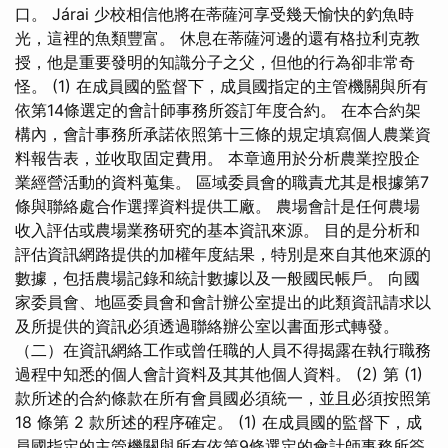
口。 Járai 少校相信他將在蒂薩河享受幾天愉快的釣魚時
光，這裡的魚類豐富。 休息在蒂薩河邊的還有格拉利克教
授，他是重要發明的知識分子之父，但他的行為卻非常奇
怪。 (1) 在成員國的監督下，成員國指定的主管機關與所有
依第14條選定的會計師事務所簽訂年度合約。 在本合約架
構內，會計事務所承諾依照第十三條的規定填寫個人農業資
料報告表，並收取固定費用。 本章適用於分析農業控股企
業經營活動的資料蒐集。 區域委員會的職責尤其是根據第7
條與聯絡處合作選擇資料提供工廠。 農場會計是任何農場
收入評估或農場業務研究的基本資訊來源。 目的是分析和
評估資訊網路提供的加權年度結果，特別是來自其他來源的
數據，包括農場記錄和統計數據以及一般國民帳戶。 向國
家委員會、地區委員會和會計辦公室提出的此類資訊請求以
及所提供的資訊必須透過聯絡辦公室以書面形式轉發。
（二）在資訊網絡工作或曾任職的人員不得揭露在執行職務
過程中知悉的個人會計資料及其其他個人資料。 (2) 第 (1)
款所述的合約條款在所有會員國必須統一，並且必須按照第
18 條第 2 款所述的程序確定。 (1) 在成員國的監督下，成
員國指定的主管機關與所有依第9條選定的會計師事務所簽