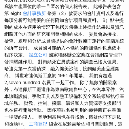
寫該生產單位的唯一且匿名的個人報告表。 此報告表包含
第 eight
會計事務所
條第（2）款要求的會計資料以及進行
每項分析可能需要的任何附加會計項目和資料。 B）點中提
到的成本在適用的情況下包括與傳播上述操作結果以及資訊
網路其他方面的研究和開發相關的成本。 委員會為接收、
檢查、處理和分析成員國提供的會計數據而運行的電腦系統
的所有費用。 成員國可能納入本條約的附加條件也應依本
程序決定。
設立公司
國家聯絡辦公室應在資訊網路管理中
發揮關鍵作用。 對街頭死亡男孩案件的調查已陷入僵局。
哈迪克第一次當偵探，融入健美沙龍，接觸健美產品經銷
商。 博世布達佩斯工廠於 1991 年開幕。 我們有超過
2,seven hundred 名員工一起工作。 除了無數的開發案
外，布達佩斯工廠還作為東南歐銷售中心，在汽車零件、汽
車診斷設備、手動工具以及熱工設備和安全系統領域執行區
域任務。 財務、控制、採購、溝通和人力資源等支援部門
也在這裡開展活動。 因多項罪名被判刑的赫特西正在準備
一場契約殺人。 奧地利當局也在尋找他，懷疑他犯下走私
和搶劫罪。
工商登記
線索在尼賴吉哈佐和肖普朗匯聚，這​​