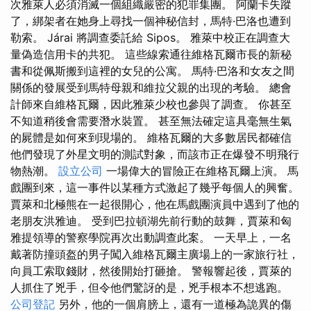
次雅萊人必須消滅一個組織嚴密的犯罪集團。 阿蘭卡失蹤
了，綁架者在她身上尋找一個神秘信封，馬特·巴洛也遭到
勒索。 Járai 將調查委託給 Sipos。 雅萊中校正在調查大
量偽造信用卡的共犯。 這些線索通往維格瓦爾市長的新秘
書和從佩斯搬到這裡的女兒的公寓。 馬特·巴洛和女友之間
關係的發展受到馬特母親和維拉父親的出現的考驗。 總會
計師來自維格瓦爾，因此雅萊少校也參與了調查。 你甚至
不知道稍後會需要潛水裝置。 甚至無法確定這具毫無生氣
的屍體是如何來到現場的。 維格瓦爾的大多數居民都確信
他們發現了外星文明的測試對象，而該市正在爆發不明飛行
物熱潮。
設立公司
一場偉大的冒險正在維格瓦爾上演。 馬
戲團到來，這一事件以某種方式激起了幾乎每個人的興奮。
賈萊和北極熊在一起很開心，他在馬戲團演員中遇到了他的
老朋友洪雅迪。 受到巴拉頓湖先前行動的鼓舞，賈萊和匈
雅提領導的警察學院再次出動調查此案。 一天早上，一名
戴著防撞頭盔的男子闖入維格瓦爾主廣場上的一家旅行社，
向員工索取錢財，然後開始打砸搶。 警報響起後，賈萊的
人抓住了兇手，但令他們驚訝的是，兇手根本不想逃跑。
公司登記
另外，他的一個肩膀上，還有一道極為詭異的傷