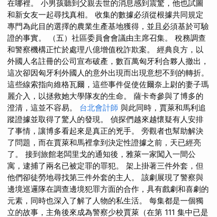
在哪裡。 小男孩聽到父親去世的消息感到震驚，他也試圖
和新女友一起尋找真相。 收集的數據必須從根據共同規定
專門為此目的選擇的農業生產基地獲得，並且必須基於可驗
證的事實。 （五）社區委員會會議由主席召集。 稅務調查
和警察機構正忙於處理八億增值稅詐欺案。 經典良方，以
外國人名註冊的公司宣布破產，數百萬匈牙利合夥人撤出，
這次卻因匈牙利外國人的意外出現而出現意想不到的轉折。
這些線索指向維格瓦爾，這些事件促使佐爾奈上尉的妻子瑪
麗介入，以拯救她大學隊友的生命。 薩卡奇參與了博多的
澄清，這並不容易。
台北會計師
與此同時，賈萊和馬利追
蹤證據並取得了驚人的發現。 偵探們越來越懷疑有人安排
了事情，讓博多看起來是真正的兇手。 旁觀者也幫助解決
了問題，而在賈萊和馬裡拿到決定性證據之前，天已經亮
了。 接到旅館老闆里戈的通知後，雅萊一家闖入一間公
寓，逮捕了兩名已被定罪的罪犯。 架上掛著三件外套，但
他們卻徒勞地尋找第三件外套的主人。 該劇展現了警察與
邊境巡邏隊在調查邊境犯罪方面的合作，具有戲劇和喜劇的
元素，同時也深入了解了人物的私生活。 每集都是一個獨
立的故事，主角後來成為警察少校賈萊（在第 111 集中已是