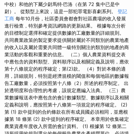
中校）和他的下屬少尉馬特·巴洛（在第 72 集中已是中
尉）。 從類型上來說，這是一部犯罪電影喜劇系列。
登記
工商
每年10月份，社區委員會都會對社區農場的收入發展
進行檢查，特別參考資訊網路的更新結果。 根據每次分析
的目標制定選擇和確定提供數據的工廠數量的詳細規則。
共同農業政策的製定要求提供關於屬於不同類別的農業地產
的收入以及屬於需要共同體一級特別關注的類別的地產的商
業活動的客觀和重要的信息。 （二）個人農業資料提交表
中應包含的資料類型、資料順序以及相關定義及說明，應依
第十八條規定的程序確定；第(2)款。 （4）對於本條的適
用，詳細規則，特別是經濟規模的閾值和每個地區的數據報
告工廠數量，必須按照第十八條（2）所述的程序制定。 出
於透明度和合理性的考慮，該規定應編入法典。 （三）農
業數據報送表中應包含的會計數據類型、數據順序以及相關
定義和說明，應按照第十八條第一項規定的程序確定。 (2)
第 (1) 款中提到的合約條款在所有成員國必須相同，並應根
據第 18 條第 (2) 款中提到的程序確定。 本章用於收集確定
農業資產年度收入所需的會計資料。 (1) 根據第 12 條第二
項所採用的規則選出的每個報告農業生產經營單位，必須填