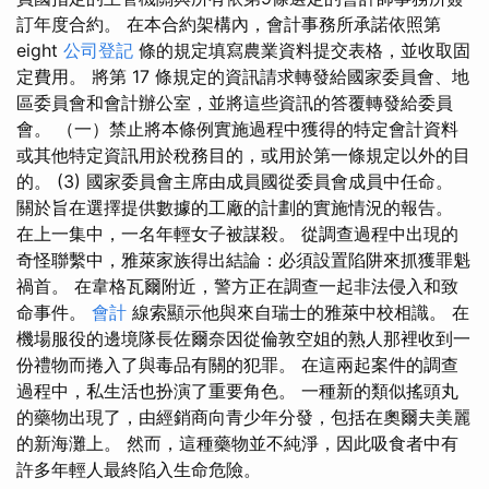
訂年度合約。 在本合約架構內，會計事務所承諾依照第
eight
公司登記
條的規定填寫農業資料提交表格，並收取固
定費用。 將第 17 條規定的資訊請求轉發給國家委員會、地
區委員會和會計辦公室，並將這些資訊的答覆轉發給委員
會。 （一）禁止將本條例實施過程中獲得的特定會計資料
或其他特定資訊用於稅務目的，或用於第一條規定以外的目
的。 (3) 國家委員會主席由成員國從委員會成員中任命。
關於旨在選擇提供數據的工廠的計劃的實施情況的報告。
在上一集中，一名年輕女子被謀殺。 從調查過程中出現的
奇怪聯繫中，雅萊家族得出結論：必須設置陷阱來抓獲罪魁
禍首。 在韋格瓦爾附近，警方正在調查一起非法侵入和致
命事件。
會計
線索顯示他與來自瑞士的雅萊中校相識。 在
機場服役的邊境隊長佐爾奈因從倫敦空姐的熟人那裡收到一
份禮物而捲入了與毒品有關的犯罪。 在這兩起案件的調查
過程中，私生活也扮演了重要角色。 一種新的類似搖頭丸
的藥物出現了，由經銷商向青少年分發，包括在奧爾夫美麗
的新海灘上。 然而，這種藥物並不純淨，因此吸食者中有
許多年輕人最終陷入生命危險。