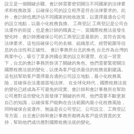
設立是一個關鍵步驟。會計師需要密切關注不同國家的法律要
求和稅務政策，以確保公司的設立程序是符合法律要求的。此
外，會計師也應評估不同國家的稅收政策，以選擇最適合公司
的設立地點，以最小化稅務負擔。 工商登記 工商登記是公司合
法運作的前提，也是會計師的職責之一。當國際稅務法規發生
變化時，會計師應確保公司的工商登記是最新的，並符合當地
法律要求。這包括確保公司的名稱、組織形式、經營範圍等信
息的合法性和正確性。 會計事務所台北的角色 台北作為台灣的
商業中心，吸引了眾多跨國企業的設立和運營。在這一背景
下，台北的會計事務所扮演了關鍵的角色。他們需要緊密關注
國際稅務法規的變化，以便為客戶提供最佳的稅務規劃建議。
這包括幫助客戶選擇最合適的公司設立地點，最小化稅務風
險，並確保合法遵循當地法律。 在全球化時代，國際稅務法規
的變化已經成為不可避免的現實。會計師和會計事務所在幫助
公司應對這些變化方面發揮了關鍵的作用。他們需要不斷更新
自己的知識，以確保客戶能夠在合法範圍內最小化稅務風險，
同時確保合規運作。無論是在公司登記、公司設立、工商登記
等方面，台北會計師和會計事務所都將為客戶提供寶貴的支
持，幫助他們成功應對國際稅務法規的變化。