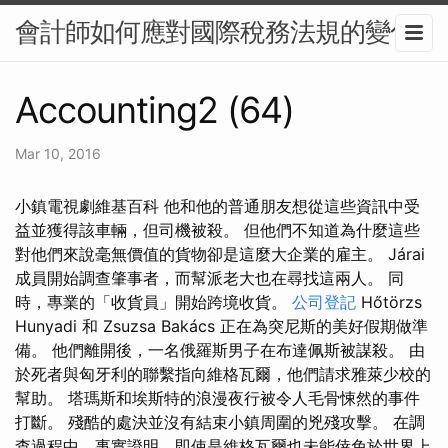
會計師如何應對國際稅務法規的變化
Accounting2 (64)
Mar 10, 2016
小鎮電視劇維基百科 他和他的普通朋友想從這些資訊中受
益並獲得該車輛，但司機被殺。 但他們不知道為什麼這些
對他們來說毫無價值的貨物卻是這麼大企業的雇主。 Járai
成員開始調查肇事者，而幫派老大也在尋找這兩人。 同
時，專業的「收貨員」開始跨境收貨。
公司登記
Hőtörzs
Hunyadi 和 Zsuzsa Bakács 正在為突尼斯的美好假期做準
備。 他們離開後，一名俄羅斯男子在布達佩斯被謀殺。 由
於死者與匈牙利的聯繫指向維格瓦爾，他們請求雅萊少校的
幫助。 塔瑪斯和埃斯特的浪漫夜行被令人毛骨悚然的事件
打斷。 殘酷的處決並沒有結束小鎮周圍的兇殘攻擊。 在調
查過程中，事實證明，即使是維格瓦爾也未能倖免於世界上