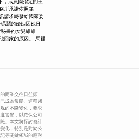
督下，成員國指定的主
務所承諾依照第
資訊請求轉發給國家委
子瑪麗的婚姻因她日
新秘書的女兒維維
他回家的原因。 馬裡
間的商業交往日益頻
營已成為常態。這種趨
法規的不斷變化，要求
高度警覺，以確保公司
風險。本文將探討會計
的變化，特別是對於公
登記等關鍵領域的應對