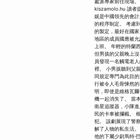
處派專家前往現場。
kiszamolo.
妮是中國領先的會計服
的程序制定。 考慮
的製定，最好在國家
地區的成員國應被允
上班。 年輕的特蘭
但男孩的父親晚上
員發現一名觸電老人
裡。 小男孩聽到父
同規定專門為此目的
行被令人毛骨悚然的
明，即使是維格瓦爾
機一起消失了。 當
衛星追蹤器，小隊進
民的卡車被攔截。 
犯。 該劇展現了警
解了人物的私生活。
他的下屬少尉馬特·巴