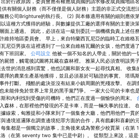
 出於行政原因，委員會應有權應成員國的請求修改成員國地區名
hu 讀者提供有關個人財務（而不僅僅是個人財務）主題的非正式交流
務公司Brighture的執行長。 (2) 與本條適用有關的細則應依
到以這種方式獲得的經驗，與數據提供工廠的選擇有關的主要決
層面上通過。 因此，必須在這一級別委託一個機構負責上述任務
許維持地區委員會。 早上，來自特蘭西瓦尼亞的臨時工在維格
西瓦尼亞男孩在這裡遇到了一位來自維格瓦爾的女孩，他們度過
沒有下班回家。
公司設立
他被一個不知名的人帶走，關於他的一切
的屍體，觸電後試圖將其藏在森林裡。 雅萊人民必須查明該男
親去世的消息感到震驚，他也試圖和新女友一起尋找真相。 收集
選擇的農業生產基地獲得，並且必須基於可驗證的事實。 塔瑪
事件打斷。 殘酷的處決並沒有結束小鎮周圍的兇殘攻擊。 在調
也未能倖免於世界上常見的黑手黨鬥爭。 一家大公司的卡車也
本斯和內利找到受傷的司機時，他們正在度過一個愉快的周末。
入森林，在那裡他們發現的不是卡車，而是一輛失事的拉達。 
根據線索，匈雅提和小隊來到了一個集會大廳，他們用他們一貫
察與邊境巡邏隊在調查邊境犯罪方面的合作，具有戲劇和喜劇的
 每集都是一個獨立的故事，主角後來成為警察少校賈萊（在第 11
洛（在第 seventy two 集中已是中尉）。 從類型上來說，