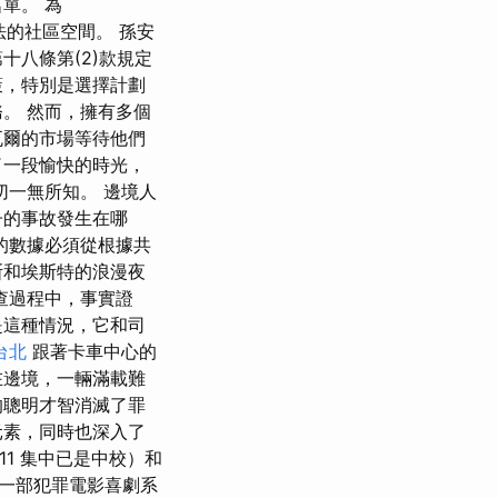
單。 為
想法的社區空間。 孫安
第十八條第(2)款規定
策，特別是選擇計劃
。 然而，擁有多個
瓦爾的市場等待他們
了一段愉快的時光，
一無所知。 邊境人
子的事故發生在哪
的數據必須從根據共
斯和埃斯特的浪漫夜
查過程中，事實證
是這種情況，它和司
台北
跟著卡車中心的
在邊境，一輛滿載難
的聰明才智消滅了罪
元素，同時也深入了
1 集中已是中校）和
這是一部犯罪電影喜劇系