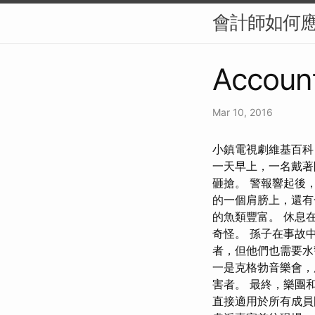
會計師如何
Account
Mar 10, 2016
小鎮電視劇維基百科
一天早上，一名戴著
砸搶。 警報響起後
的一個肩膀上，還有
的魚類豐富。 休息
奇怪。 孫子在事故
者，但他們也需要水
一是克格勃音樂會，
害者。 最終，樂團
直接適用於所有成