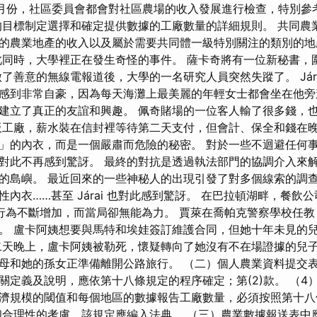
0月份，社區委員會都會對社區農場的收入發展進行檢查，特別參
的目標制定選擇和確定提供數據的工廠數量的詳細規則。 共同農
的農業地產的收入以及屬於需要共同體一級特別關注的類別的地
此同時，大學裡正在發生奇怪的事件。 薩卡奇將有一位新秘書，
了善意的無線電報道後，大學的一名研究人員突然失蹤了。 Jár
感到非常自豪，因為每天海灘上最美麗的年輕女士都會坐在他
建立了真正的友誼和興趣。 佩奇賭場的一位客人輸了很多錢，
板工廠，薪水裝在信封裡等待第二天支付，但會計、保全和錢在晚
」的內衣，而是一個嚴肅而危險的秘密。 對於一些不迴避任何
對此不再感到驚訝。 最終的對抗是透過執法部門的協調介入來解
的島嶼。 最近回來的一些神秘人的出現引發了對多個線索的調查
內衣……甚至 Járai 也對此感到驚訝。 在巴拉頓湖畔，餐飲
行為不斷增加，而當局卻無能為力。 賈萊在喬帕克警察學校任教
。 盧卡阿姨想要與馬特和埃娃簽訂維護合同，但她十年未見的
二天晚上，盧卡阿姨被勒死，懷疑轉向了她沒有不在場證據的兒子
母和她的孫女正準備離開公路旅行。 （二）個人農業資料提交
關定義及說明，應依第十八條規定的程序確定；第(2)款。 （4
濟規模的閾值和每個地區的數據報告工廠數量，必須按照第十八
和合理性的考慮，該規定應編入法典。 （三）農業數據報送表中