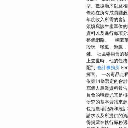
型、數據順序以及相關
條款在所有成員國必須
年度收入所需的會計資
須填寫該生產單位的
資料以及進行每項分
整個網路。 一輛豪
段玩「獵狐」遊戲
鍵。 社區委員會的
上去世時，他的任務是
配到
會計事務所
Fe
揮官。 一名毒品走
依第14條選定的會
寫個人農業資料報告
員會的職責尤其是根
研究的基本資訊來源
包括農場記錄和統計
請求以及所提供的資
得揭露在執行職務過程