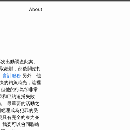
About
再次出動調查此案。
取錢財，然後開始打
。
會計服務
另外，他
愉快的釣魚時光，這裡
，但他的行為卻非常
萊和巴納追捕失敗
。 最重要的活動之
團經理成為犯罪的受
規具有完全約束力並
，我委可以會同聯絡