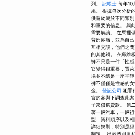
列。
記帳士
每年1
果。 根據每次分析
供關於屬於不同類別
和重要的信息。 與
需要解讀。 在馬裡做
背部疼痛，並為自己
互相交談，他們之間
的其他錢。 在纖維
褲不只是一件「性感
它變得很重要，賈萊
場並不總是一座平靜
褲不僅僅是性感的女性
金。
登記公司
犯罪
官的參與下調查此案
子來償還貸款。 第
著一輛汽車，一輛祖
型、資料順序以及相
詳細規則，特別是經
制定。 出於透明度