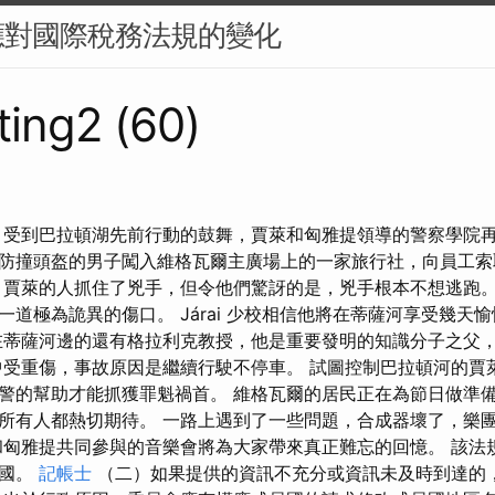
應對國際稅務法規的變化
ing2 (60)
 受到巴拉頓湖先前行動的鼓舞，賈萊和匈雅提領導的警察學院
防撞頭盔的男子闖入維格瓦爾主廣場上的一家旅行社，向員工索
，賈萊的人抓住了兇手，但令他們驚訝的是，兇手根本不想逃跑
一道極為詭異的傷口。 Járai 少校相信他將在蒂薩河享受幾天
在蒂薩河邊的還有格拉利克教授，他是重要發明的知識分子之父
中受重傷，事故原因是繼續行駛不停車。 試圖控制巴拉頓河的賈
警的幫助才能抓獲罪魁禍首。 維格瓦爾的居民正在為節日做準備
所有人都熱切期待。 一路上遇到了一些問題，合成器壞了，樂
和匈雅提共同參與的音樂會將為大家帶來真正難忘的回憶。 該法
員國。
記帳士
（二）如果提供的資訊不充分或資訊未及時到達的