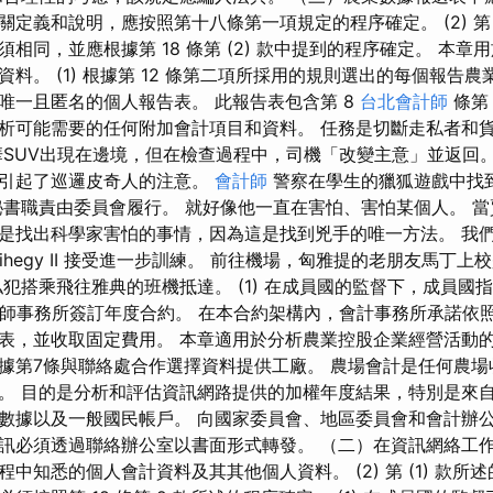
定義和說明，應按照第十八條第一項規定的程序確定。 (2) 第 (
相同，並應根據第 18 條第 (2) 款中提到的程序確定。 本
料。 (1) 根據第 12 條第二項所採用的規則選出的每個報告
唯一且匿名的個人報告表。 此報告表包含第 8
台北會計師
條第
析可能需要的任何附加會計項目和資料。 任務是切斷走私者和
華SUV出現在邊境，但在檢查過程中，司機「改變主意」並返回。
，引起了巡邏皮奇人的注意。
會計師
警察在學生的獵狐遊戲中找
秘書職責由委員會履行。 就好像他一直在害怕、害怕某個人。 
找出科學家害怕的事情，因為這是找到兇手的唯一方法。 我們的 
rihegy II 接受進一步訓練。 前往機場，匈雅提的老朋友馬丁
私犯搭乘飛往雅典的班機抵達。 (1) 在成員國的監督下，成員國
計師事務所簽訂年度合約。 在本合約架構內，會計事務所承諾依
表，並收取固定費用。 本章適用於分析農業控股企業經營活動的
據第7條與聯絡處合作選擇資料提供工廠。 農場會計是任何農場
。 目的是分析和評估資訊網路提供的加權年度結果，特別是來
數據以及一般國民帳戶。 向國家委員會、地區委員會和會計辦
訊必須透過聯絡辦公室以書面形式轉發。 （二）在資訊網絡工
中知悉的個人會計資料及其其他個人資料。 (2) 第 (1) 款所