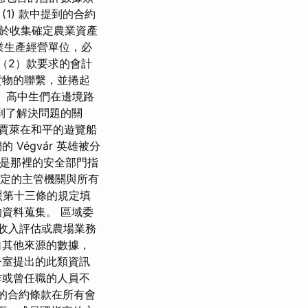
1) 款中提到的合約
章用於收集確定農業資產
農業生產經營單位，必
（2）款要求的會計
貨物的聯繫，並捲起
 高中生們在邊境路
到了解決問題的關
當賈萊在和平的遊覽船
Végvár 英雄被分
上校是那裡的安全部門指
指定的主管機關與所有
照第十三條的規定填
資料蒐集。 區域委
收入評估或農場業務
自其他來源的數據，
公室提出的此類資訊
作或曾任職的人員不
述的合約條款在所有會