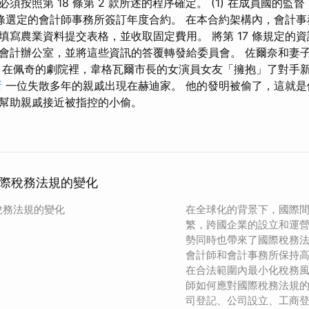
須按照第 18 條第 2 款所述的程序確定。 (1) 在成員國的監
條選定的會計師事務所簽訂年度合約。 在本合約架構內，會計事
填寫農業資料提交表格，並收取固定費用。 將第 17 條規定的
會計辦公室，並將這些資訊的答覆轉發給委員會。 佐爾奈和妻
 在佩奇的劇院裡，韋格瓦爾市長的女演員女友「擁抱」了對手
所
一位失散多年的親戚出現在赫迪家。 他的發明被偷了，這就是
幫助親戚接近被指控的小偷。
際稅務法規的變化
稅務法規的變化
在全球化的背景下，國際
繁，跨國企業的設立和運
勢同時也帶來了國際稅務
會計師和會計事務所保持
在合法範圍內最小化稅務
師如何應對國際稅務法規
司登記、公司設立、工商