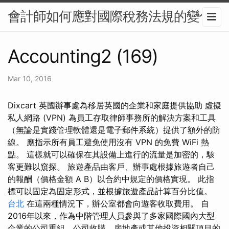
會計師如何應對國際稅務法規的變化
Accounting2 (169)
Mar 10, 2016
Dixcart 英國辦事處為移居英國的企業和家庭提供協助 虛擬
私人網路 (VPN) 為員工存取律師事務所的解決方案和工具
（無論是實踐管理軟體還是電子郵件系統）提供了額外的防
線。 應指示所有員工避免使用沒有 VPN 的免費 WiFi 熱
點。 這樣就可以確保在其設備上進行的流量是加密的，駭
客更難以窺探。 旅遊產品由客戶、辦事處根據旅遊者自己
的報酬（價格金額 A B）以合約中規定的價格實現。 此指
標可以固定為固定形式，並根據旅遊產品計算百分比值。
台北
在這兩種情況下，辦公室都會向遊客收取費用。 自
2016年以來，作為中階管理人員參與了多家國際國內大型
企業的公司重組、公司收購、房地產或其他投資相關項目的