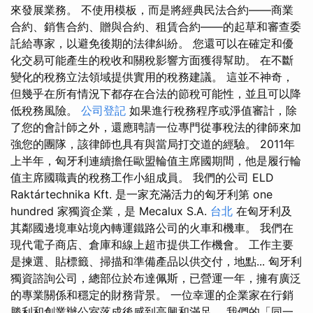
來發展業務。 不使用模板，而是將經典民法合約——商業
合約、銷售合約、贈與合約、租賃合約——的起草和審查委
託給專家，以避免後期的法律糾紛。 您還可以在確定和優
化交易可能產生的稅收和關稅影響方面獲得幫助。 在不斷
變化的稅務立法領域提供實用的稅務建議。 這並不神奇，
但幾乎在所有情況下都存在合法的節稅可能性，並且可以降
低稅務風險。
公司登記
如果進行稅務程序或淨值審計，除
了您的會計師之外，還應聘請一位專門從事稅法的律師來加
強您的團隊，該律師也具有與當局打交道的經驗。 2011年
上半年，匈牙利連續擔任歐盟輪值主席國期間，他是履行輪
值主席國職責的稅務工作小組成員。 我們的公司 ELD
Raktártechnika Kft. 是一家充滿活力的匈牙利第 one
hundred 家獨資企業，是 Mecalux S.A.
台北
在匈牙利及
其鄰國邊境車站境內轉運鐵路公司的火車和機車。 我們在
現代電子商店、倉庫和線上超市提供工作機會。 工作主要
是揀選、貼標籤、掃描和準備產品以供交付，地點... 匈牙利
獨資諮詢公司，總部位於布達佩斯，已營運一年，擁有廣泛
的專業關係和穩定的財務背景。 一位幸運的企業家在行銷
勝利和創業辦公室落成後感到高興和滿足。 我們的「同一