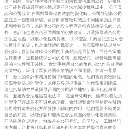
擔，因此，會計師和會計事務所的角色變得至關重要，以確保
公司能夠遵循最新的法律規定並合法地減少稅務成本。 公司登
記和公司設立 在面對國際稅務法規的變化時，公司登記和公司
設立是一個關鍵步驟。會計師需要密切關注不同國家的法律要
求和稅務政策，以確保公司的設立程序是符合法律要求的。此
外，會計師也應評估不同國家的稅收政策，以選擇最適合公司
的設立地點，以最小化稅務負擔。 工商登記 工商登記是公司合
法運作的前提，也是會計師的職責之一。當國際稅務法規發生
變化時，會計師應確保公司的工商登記是最新的，並符合當地
法律要求。這包括確保公司的名稱、組織形式、經營範圍等信
息的合法性和正確性。 會計事務所台北的角色 台北作為台灣的
商業中心，吸引了眾多跨國企業的設立和運營。在這一背景
下，台北的會計事務所扮演了關鍵的角色。他們需要緊密關注
國際稅務法規的變化，以便為客戶提供最佳的稅務規劃建議。
這包括幫助客戶選擇最合適的公司設立地點，最小化稅務風
險，並確保合法遵循當地法律。 在全球化時代，國際稅務法規
的變化已經成為不可避免的現實。會計師和會計事務所在幫助
公司應對這些變化方面發揮了關鍵的作用。他們需要不斷更新
自己的知識，以確保客戶能夠在合法範圍內最小化稅務風險，
同時確保合規運作。無論是在公司登記、公司設立、工商登記
等方面，台北會計師和會計事務所都將為客戶提供寶貴的支