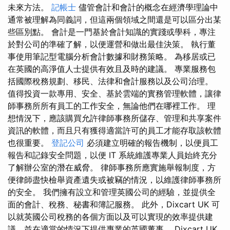
未來方法。
記帳士
儘管會計和會計的概念在經濟學理論中
通常被理解為同義詞，但這兩個領域之間還是可以區分出某
些區別點。 會計是一門基於會計知識的實踐或學科，專注
於對公司的準確了解，以便運營和做出最佳決策。 執行董
事使用筆記型電腦分析會計數據和財務策略。 為移居或已
在英國的高淨值人士提供有效且及時的建議。 專業服務包
括國際稅務規劃、移民、法律和會計服務以及公司治理。
值得投資一款專用、安全、基於雲端的實務管理軟體，讓律
師事務所所有員工的工作安全，無論他們在哪裡工作。 理
想情況下，應該購買允許律師事務所儲存、管理和共享案件
資訊的軟體，而且只有獲得適當許可的員工才能存取該軟體
也很重要。
登記公司
必須建立明確的報告機制，以便員工
報告和記錄安全問題，以便 IT 系統維護專業人員始終充分
了解辦公室的潛在威脅。 律師事務所應實施舉報制度，方
便律師盡快檢舉資產遺失或被竊的情況，以維護律師事務所
的安全。 我們擁有設立和管理英國公司的經驗，並提供全
面的會計、稅務、秘書和簿記服務。 此外，Dixcart UK 可
以就英國公司稅務的各個方面以及可以實現的效率提供建
議，並在適當的情況下提供專業的英國董事。 Dixcart UK