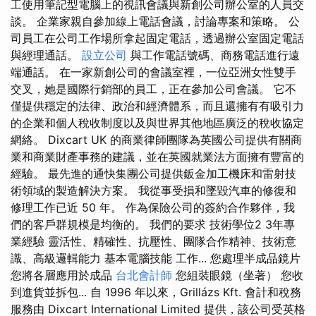
工使用筆記型電腦上的視訊會議與新創公司辦公室的人員交
談。 企業家親自參加線上電話會議，討論專案和策略。 公
司員工在公司工作場所拿起固定電話，透過辦公室固定電話
與經理通話。
設立公司
與工作電話號碼、商務電話進行遠
端通話。 在一家新創公司的會議室裡，一位亞洲女性雙手
交叉，她是國際行銷部的員工，正在參加公司會議。 它不
僅提供穩定的法律、政治和經濟體系，而且還擁有有吸引力
的企業和個人稅收制度以及與世界其他地區廣泛的稅收協定
網絡。 Dixcart UK 的商業律師團隊為英國公司提供有關商
業和商業財產事務的建議，並在英國就業法方面擁有豐富的
經驗。 最先進的通快集團公司提供鈑金加工機床和雷射技
術領域的製造解決方案。 我從事受損和墜毀汽車的修復和
修理工作已近 50 年。 作為保險公司的簽約合作夥伴，我
們的客戶群規模是均衡的。 我們的要求 技術學位2 3年專
業經驗 靈活性、精確性、抗壓性、團隊合作精神、技術意
識、高級邏輯能力 基本電腦技能 工作... 您處理半成品鏡片
您將各層應用於成品
台北會計師
您組裝眼鏡（坐著） 您收
到進貨並拆包... 自 1996 年以來，Grillázs Kft. 會計和稅務
服務由 Dixcart International Limited 提供，該公司受英格