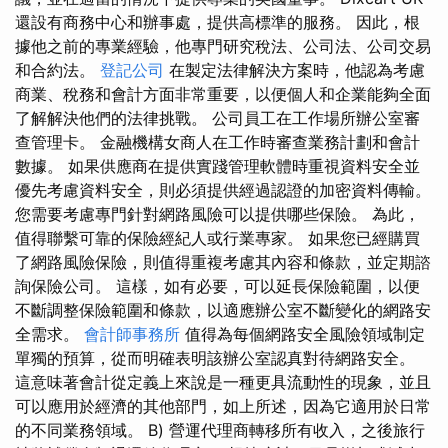
還設有商務中心和辦事處，提供高標準的服務。 因此，根
據他之前的專業經驗，他專門研究稅法、公司法、公司交易
和合約法。
登記公司
在製定法律解決方案時，他認為考慮
商業、稅務和會計方面非常重要，以便個人和企業能夠全面
了解解決他們的法律挑戰。 公司員工在工作場所辦公室審
查管理卡。 金融機構女商人在工作時審查業務計劃和會計
數據。 如果供應商在提供實踐管理軟體時重視資料安全並
優先考慮資料安全，則必須提供經過認證的加密資料傳輸。
您需要考慮專門針對網路風險可以提供哪些保險。 為此，
值得聯繫可靠的保險經紀人或行業專家。 如果您已經購買
了網路風險保險，則值得重複考慮其內容和條款，並定期諮
詢保險公司。 這樣，如有必要，可以延長保險範圍，以便
不斷調整保險範圍和條款，以適應辦公室不斷變化的網路安
全需求。
會計師事務所
值得為每個網路安全風險領域制定
單獨的預算，從而明確表明該辦公室認真對待網路安全。
這意味著會計從定義上來說是一種更具流動性的現象，並且
可以應用於經濟的其他部門，如上所述，因為它適用於日常
的不同業務領域。 B) 營運代理商轉移所有收入，之後旅行