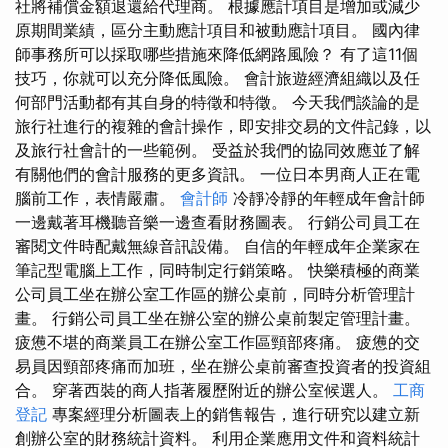
社將補償金額退還給代理商。 根據應計項目是增加或減少
原期間業績，區分主動應計項目和被動應計項目。 國內律
師事務所可以採取哪些措施來降低網路風險？ 有了這11個
技巧，你就可以充分降低風險。 會計旅遊經濟組織以及任
何部門活動都有其自身的特徵和特徵。 今天我們談論的是
旅行社進行的複雜的會計操作，即安排交易的文件記錄，以
及旅行社會計的一些範例。 受益於我們的協同效應並了解
有關他們的會計服務的更多資訊。 一位日本男商人正在電
腦前工作，表情嚴肅。
會計師
冷靜冷靜的年輕成年會計師
一邊戴著耳機聽音樂一邊查看財務圖表。 行銷公司員工在
審閱文件時配戴無線音訊設備。 自信的年輕成年企業家在
筆記型電腦上工作，同時制定行銷策略。 快樂積極的商業
公司員工坐在辦公室工作區的辦公桌前，同時分析管理計
畫。 行銷公司員工坐在辦公室的辦公桌前製定管理計畫。
疲憊不堪的商業員工在辦公室工作區頸部疼痛。 疲憊的交
易員因頸部疼痛而加班，坐在辦公桌前審查投資者的投資組
合。 穿著西裝的商人指著履歷附近的辦公室候選人。
工商
登記
專案經理分析圖表上的銷售報告，進行研究以建立新
創辦公室的財務統計資料。 利用企業應用文件和資料統計