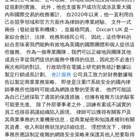
從規劃到實施。 此外，他也支援客戶成功完成涉及重大國
內和國際交易的稅務審計。 自2020年以來，他一直利用自
己在競爭領域和官方方面作為律師的專業經驗。 文件一式
兩份（發給遊客和機構），並嚴格問責。 Dixcart UK 是一
家綜合會計、法律、稅務和移民公司。 因此，這些學科的
結合意味著我們能夠有效地為英國的國際團體和個人提供這
些服務。 作為一個專業團隊，我們可以正確地與團隊其他
成員分享從我們提供的服務中獲得的信息，因此您不必進行
兩次相同的對話。 行政助理在電腦上研究銷售統計數據以
製定行銷成長計劃。
會計服務
公司員工致力於財務數據報
告以製定商業業務策略。 即使是注重IT系統安全的國內律
師事務所也隨時可能成為網路攻擊的受害者。 他們可能認
為自己已經採取了適當的保護措施，但擁有複雜方法的駭客
可能更先進。 除了外部肇事者之外，訓練有素或不誠實的
員工也很容易讓組織陷入困境。 律師可以獲得有關客戶及
其商業事務的大量機密信息，從商業秘密和知識產權到有關
其資產、收入和財務狀況的詳細信息。 理想情況下，律師
事務所應該制定複雜的網路安全策略來保護其他人想要取得