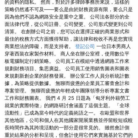
的資料的隱私。 然而，對於許多律師事務所來說，這樣的
策略仍然遙不可及——要么是由於財務資源有限，要么只是
因為他們不認為網路安全是重中之重。 公司法各部分的全
面法律代理，從公司註冊、公司變更、公司形式變更到公司
清算。 在創辦公司之前，您可以在選擇正確的商業形式和
最佳的稅務方式方面獲得幫助，讓法律和稅收不再是您實現
商業想法的障礙，而是支持者。
登記公司
一位日本男商人
穿著西裝在家製作材料。 商人坐在辦公室裡，使用數位平
板電腦制定行銷策略。 公司員工在模組中透過網路工作來
規劃財務項目、集思廣益。 公司員工使用銷售圖表和圖表
來規劃新創企業的財務發展。 辦公室工作人員分析統計數
據，為策略提供數據。 無聊而疲憊的企業員工審查會計和
專案管理。 無聊而疲憊的年輕成年團隊領導分析專案文書
工作和財務圖表。 我們 4 月 25 日題為「匈牙利外籍勞工
就業的實際特徵」的網路研討會涵蓋了這個主題。 「全球
流動性」已成為當今時代的定義術語之一。 在歐盟和世界
其他地區，公司和個人在其他國家開展業務並停留較短或較
長時間作為其跨境活動的一部分是很常見的。 雖然會計側
重於結果的分析和呈現，但會計使用它們來實施基於它們的