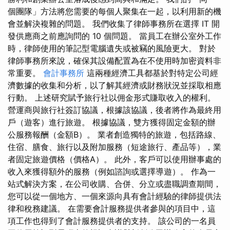
個團隊」方法將您需要的每個人聚集在一起，以利用新的機
會並解決複雜的問題。 我們收集了律師事務所在選擇 IT 開
發供應商之前應詢問的 10 個問題。 當員工在辦公室外工作
時，律師使用的筆記型電腦遺失或被竊的風險更大。 對於
律師事務所來說，確保其設備配置為在不使用時加密資料非
常重要。
會計事務所
這兩種經濟工具都基於對特定公司經
濟數據的收集和分析，以了解其經濟或財務狀況並採取相應
行動。 上述研究賦予旅行社以佣金形式賺取收入的權利。
營運商與旅行社簽訂協議，根據該協議，後者將作為最終用
戶（遊客）進行旅遊。 根據協議，雙方獲得固定金額的辦
公服務報酬（金額B）。 業者創造獨特的旅遊，包括路線、
住宿、膳食、旅行以及附加服務（短途旅行、產品等），業
者固定旅遊價格（價格A）。 此外，客戶可以使用辦事處的
收入來獲得額外的服務（例如諮詢或選擇導遊）。 作為一
站式解決方案，在公司收購、合併、分立或盡職調查期間，
您可以從一個地方、一個來源向具有會計經驗的律師提供法
律和稅務建議。 在需要會計服務提供者參與的項目中，這
項工作也得到了會計服務提供者的支持。 該公司的一名員