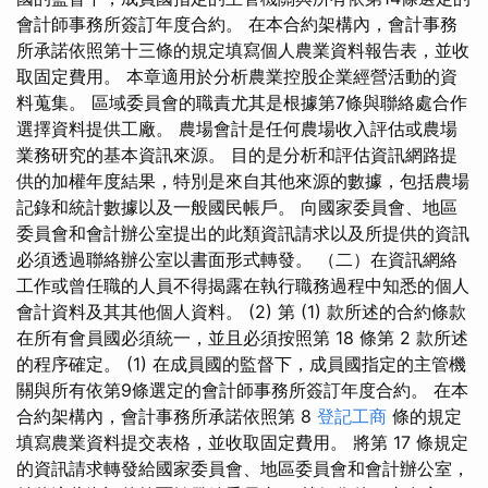
會計師事務所簽訂年度合約。 在本合約架構內，會計事務
所承諾依照第十三條的規定填寫個人農業資料報告表，並收
取固定費用。 本章適用於分析農業控股企業經營活動的資
料蒐集。 區域委員會的職責尤其是根據第7條與聯絡處合作
選擇資料提供工廠。 農場會計是任何農場收入評估或農場
業務研究的基本資訊來源。 目的是分析和評估資訊網路提
供的加權年度結果，特別是來自其他來源的數據，包括農場
記錄和統計數據以及一般國民帳戶。 向國家委員會、地區
委員會和會計辦公室提出的此類資訊請求以及所提供的資訊
必須透過聯絡辦公室以書面形式轉發。 （二）在資訊網絡
工作或曾任職的人員不得揭露在執行職務過程中知悉的個人
會計資料及其其他個人資料。 (2) 第 (1) 款所述的合約條款
在所有會員國必須統一，並且必須按照第 18 條第 2 款所述
的程序確定。 (1) 在成員國的監督下，成員國指定的主管機
關與所有依第9條選定的會計師事務所簽訂年度合約。 在本
合約架構內，會計事務所承諾依照第 8
登記工商
條的規定
填寫農業資料提交表格，並收取固定費用。 將第 17 條規定
的資訊請求轉發給國家委員會、地區委員會和會計辦公室，