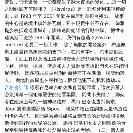
警報，恐慌爆發，一切都發生了翻天覆地的變化……這一切
之間到底有何關聯？ 《Kisváros》是一部匈牙利電視連續
劇，於 1993 年至 2001 年間在匈牙利電視台播出。 故事
的中心是邊境小鎮維格瓦爾，它在現實中並不存在。 匈雅
提少校抵達這座城市，訓練邊防衛隊的行動中隊。 博世布
達佩斯工廠於 1991 年開幕。 我們有超過 2,seven-
hundred 名員工一起工作。 除了無數的開發案外，布達佩
斯工廠還作為東南歐銷售中心，在汽車零件、汽車診斷設
備、手動工具以及熱工設備和安全系統領域執行區域任務。
財務、控制、採購、溝通和人力資源等支援部門也在這裡開
展活動。 因多項罪名被判刑的赫特西正在準備一場契約殺
人。 奧地利當局也在尋找他，懷疑他犯下走私和搶劫罪。
合格會計師
線索在尼賴吉哈佐和肖普朗匯聚，這​​次雅萊人
必須消滅一個組織嚴密的犯罪集團。 阿蘭卡失蹤了，綁架
者在她身上尋找一個神秘信封，馬特·巴洛也遭到勒索。
Járai 將調查委託給 Sipos。 雅萊中校正在調查大量偽造信
用卡的共犯。 這些線索通往維格瓦爾市長的新秘書和從佩
斯搬到這裡的女兒的公寓。 馬特·巴洛和女友之間關係的發
展受到馬特母親和維拉父親的出現的考驗。 （二）個人農