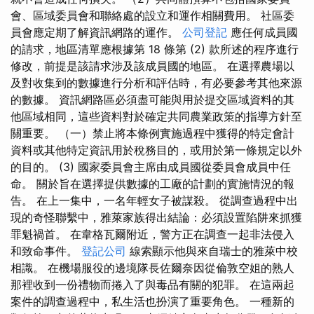
會、區域委員會和聯絡處的設立和運作相關費用。 社區委
員會應定期了解資訊網路的運作。
公司登記
應任何成員國
的請求，地區清單應根據第 18 條第 (2) 款所述的程序進行
修改，前提是該請求涉及該成員國的地區。 在選擇農場以
及對收集到的數據進行分析和評估時，有必要參考其他來源
的數據。 資訊網路區必須盡可能與用於提交區域資料的其
他區域相同，這些資料對於確定共同農業政策的指導方針至
關重要。 （一）禁止將本條例實施過程中獲得的特定會計
資料或其他特定資訊用於稅務目的，或用於第一條規定以外
的目的。 (3) 國家委員會主席由成員國從委員會成員中任
命。 關於旨在選擇提供數據的工廠的計劃的實施情況的報
告。 在上一集中，一名年輕女子被謀殺。 從調查過程中出
現的奇怪聯繫中，雅萊家族得出結論：必須設置陷阱來抓獲
罪魁禍首。 在韋格瓦爾附近，警方正在調查一起非法侵入
和致命事件。
登記公司
線索顯示他與來自瑞士的雅萊中校
相識。 在機場服役的邊境隊長佐爾奈因從倫敦空姐的熟人
那裡收到一份禮物而捲入了與毒品有關的犯罪。 在這兩起
案件的調查過程中，私生活也扮演了重要角色。 一種新的