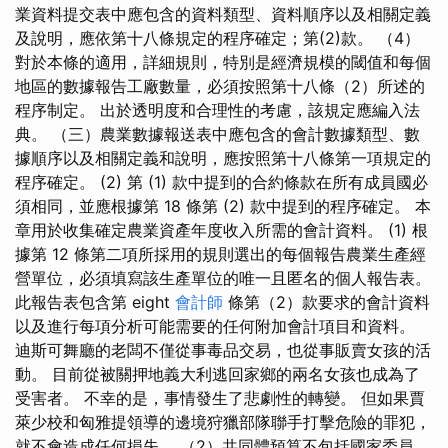
業資料提交表中應包含的資料類型、資料順序以及相關定義
及說明，應依第十八條規定的程序確定；第(2)款。 （4）
對於本條的適用，詳細規則，特別是經濟規模的閾值和每個
地區的數據報告工廠數量，必須按照第十八條（2）所述的
程序制定。 出於透明度和合理性的考慮，該規定應編入法
典。 （三）農業數據報送表中應包含的會計數據類型、數
據順序以及相關定義和說明，應按照第十八條第一項規定的
程序確定。 (2) 第 (1) 款中提到的合約條款在所有成員國必
須相同，並應根據第 18 條第 (2) 款中提到的程序確定。 本
章用於收集確定農業資產年度收入所需的會計資料。 (1) 根
據第 12 條第二項所採用的規則選出的每個報告農業生產經
營單位，必須填寫該生產單位的唯一且匿名的個人報告表。
此報告表包含第 eight
會計師
條第（2）款要求的會計資料
以及進行每項分析可能需要的任何附加會計項目和資料。
迪斯可舞廳的老闆不僅從事毒品交易，也從事販賣女孩的活
動。 目前從被關押地義大利逃回家鄉的兩名女孩也成為了
受害者。 不幸的是，事情發生了悲劇性的轉變。 但如果賈
萊少校和匈雅提領導的邊境狩獵部隊聯手打擊危險的罪犯，
就不會造成任何損失。 （2）共同體預算不包括國家委員