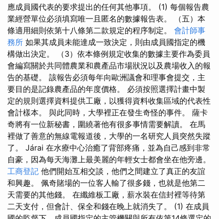
應成員國代表的要求提出的任何其他事項。 (1) 每個報告農
業經營單位必須填寫唯一且匿名的數據報告表。 （五）本
條適用細則依第十八條第二款規定的程序制定。
會計師事
務所
如果其成員未能達成一致決定，則由成員國指定的機
構做出決定。 （3）依本條例規定收集的數據主要作為委員
會編寫關於共同體農業和農產品市場狀況以及農場收入的報
告的基礎。 該報告必須每年向歐洲議會和理事會提交，主
要目的是記錄農產品的年度價格。 必須按照選擇計畫中製
定的規則選擇資料提供工廠，以獲得資料收集區域的代表性
會計樣本。 與此同時，大學裡正在發生奇怪的事件。 薩卡
奇將有一位新秘書，圍繞著他有很多事情需要解讀。 在馬
裡做了善意的無線電報道後，大學的一名研究人員突然失蹤
了。 Járai 在水療中心治癒了背部疼痛，並為自己感到非常
自豪，因為每天海灘上最美麗的年輕女士都會坐在他旁邊。
工商登記
他們開始互相交談，他們之間建立了真正的友誼
和興趣。 佩奇賭場的一位客人輸了很多錢，也就是他第二
天需要的其他錢。 在纖維板工廠，薪水裝在信封裡等待第
二天支付，但會計、保全和錢在晚上就消失了。 (1) 在成員
國的監督下，成員國指定的主管機關與所有依第14條選定的