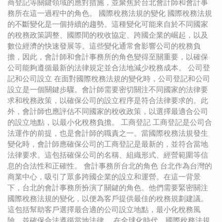
商登記等關鍵領域的應對措施，並聚焦於台北會計師和會計事
務所在這一過程中的角色。 國際稅務法規的變化 國際稅務法規
的不斷變化是一個持續的趨勢。這種變化可能來自於不同國家
的稅務政策調整、國際間的稅收協定、跨國企業的崛起，以及
數位經濟的快速發展等。這些變化通常會影響公司的稅務負
擔，因此，會計師和會計事務所的角色變得至關重要，以確保
公司能夠遵循最新的法律規定並合法地減少稅務成本。 公司登
記和公司設立 在面對國際稅務法規的變化時，公司登記和公司
設立是一個關鍵步驟。會計師需要密切關注不同國家的法律要
求和稅務政策，以確保公司的設立程序是符合法律要求的。此
外，會計師也應評估不同國家的稅收政策，以選擇最適合公司
的設立地點，以最小化稅務負擔。 工商登記 工商登記是公司合
法運作的前提，也是會計師的職責之一。當國際稅務法規發生
變化時，會計師應確保公司的工商登記是最新的，並符合當地
法律要求。這包括確保公司的名稱、組織形式、經營範圍等信
息的合法性和正確性。 會計事務所台北的角色 台北作為台灣的
商業中心，吸引了眾多跨國企業的設立和運營。在這一背景
下，台北的會計事務所扮演了關鍵的角色。他們需要緊密關注
國際稅務法規的變化，以便為客戶提供最佳的稅務規劃建議。
這包括幫助客戶選擇最合適的公司設立地點，最小化稅務風
險，並確保合法遵循當地法律。 在全球化時代，國際稅務法規