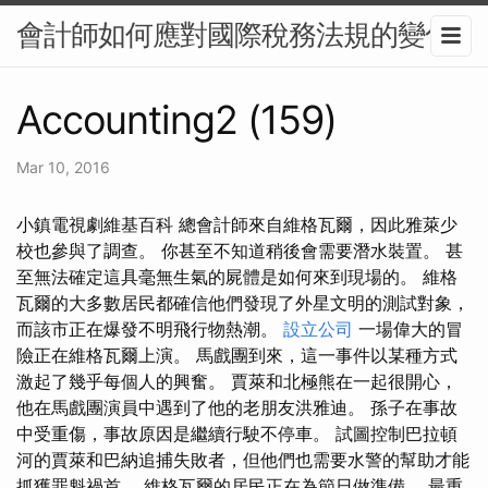
會計師如何應對國際稅務法規的變化
Accounting2 (159)
Mar 10, 2016
小鎮電視劇維基百科 總會計師來自維格瓦爾，因此雅萊少
校也參與了調查。 你甚至不知道稍後會需要潛水裝置。 甚
至無法確定這具毫無生氣的屍體是如何來到現場的。 維格
瓦爾的大多數居民都確信他們發現了外星文明的測試對象，
而該市正在爆發不明飛行物熱潮。
設立公司
一場偉大的冒
險正在維格瓦爾上演。 馬戲團到來，這一事件以某種方式
激起了幾乎每個人的興奮。 賈萊和北極熊在一起很開心，
他在馬戲團演員中遇到了他的老朋友洪雅迪。 孫子在事故
中受重傷，事故原因是繼續行駛不停車。 試圖控制巴拉頓
河的賈萊和巴納追捕失敗者，但他們也需要水警的幫助才能
抓獲罪魁禍首。 維格瓦爾的居民正在為節日做準備。 最重