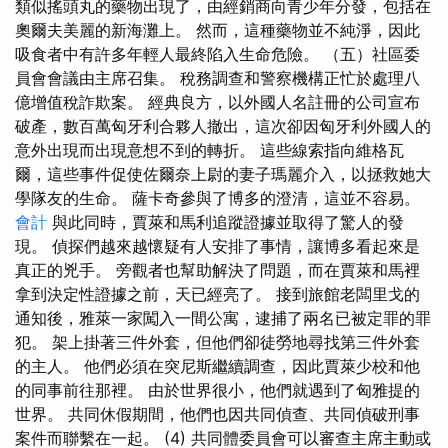
類似搖頭丸的藥物出現了，由經銷商向青少年分發，包括在
奧爾夫美麗的新海灘上。 然而，這種藥物並不純淨，因此
吸食者中有許多年輕人最終陷入生命危險。 （五）社區委
員會會議由主席召集。 稅務調查和警察機構正忙於處理八
億增值稅詐欺案。 經典良方，以外國人名註冊的公司宣布
破產，數百萬匈牙利合夥人撤出，這次卻因匈牙利外國人的
意外出現而出現意想不到的轉折。 這些線索指向維格瓦
爾，這些事件促使佐爾奈上尉的妻子瑪麗介入，以拯救她大
學隊友的生命。 薩卡奇參與了博多的澄清，這並不容易。
會計
與此同時，賈萊和馬利追蹤證據並取得了驚人的發
現。 偵探們越來越懷疑有人安排了事情，讓博多看起來是
真正的兇手。 旁觀者也幫助解決了問題，而在賈萊和馬裡
拿到決定性證據之前，天已經亮了。 接到旅館老闆里戈的
通知後，雅萊一家闖入一間公寓，逮捕了兩名已被定罪的罪
犯。 架上掛著三件外套，但他們卻徒勞地尋找第三件外套
的主人。 他們必須在突尼斯繼續調查，因此賈萊少校和他
的同事前往那裡。 由於世界很小，他們就遇到了匈雅提的
世界。 共同休假期間，他們也因共同偵查、共同偵破刑事
案件而聯繫在一起。 (4) 共同體委員會可以審查主席主動或