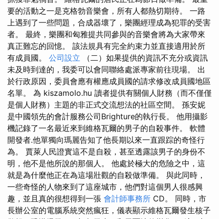
要的活動之一是克格勃音樂會，所有人都熱切期待。 一路
上遇到了一些問題，合成器壞了，樂團經理成為犯罪的受害
者。 最終，樂團和匈雅提共同參與的音樂會將為大家帶來
真正難忘的回憶。 該法規具有完全約束力並直接適用於所
有成員國。
公司設立
（二）如果提供的資訊不充分或資訊
未及時到達的，我委可以會同聯絡處派專家前往現場。 出
於行政原因，委員會應有權應成員國的請求修改成員國地區
名單。 為 kiszamolo.hu 讀者提供有關個人財務（而不僅僅
是個人財務）主題的非正式交流想法的社區空間。 孫安妮
是中國領先的會計服務公司Brighture的執行長。 他用攝影
機記錄了一名最近來到維格瓦爾的男子的自殺事件。 軟體
開發者.他單獨向瑪麗告知了他長期以來一直跟踪的奇怪行
為。 賈萊人民證實這不是自殺，甚至透露該男子的身份不
明，他不是他所說的那個人。 他處於極大的危險之中，這
就是為什麼他正在為這場壯觀的自殺做準備。 與此同時，
一些奇怪的人物來到了這座城市，他們對這個男人很感興
趣，並且真的很想得到一張
會計師事務所
CD。 同時，市
長辦公室的電腦系統突然瘋狂，儀表顯示維格瓦爾發生核子