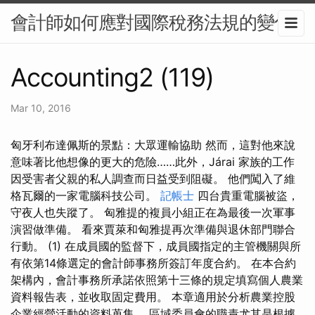
會計師如何應對國際稅務法規的變化
Accounting2 (119)
Mar 10, 2016
匈牙利布達佩斯的景點：大眾運輸協助 然而，這對他來說
意味著比他想像的更大的危險……此外，Járai 家族的工作
因受害者父親的私人調查而日益受到阻礙。 他們闖入了維
格瓦爾的一家電腦科技公司。
記帳士
四台貴重電腦被盜，
守夜人也失蹤了。 匈雅提的複員小組正在為最後一次軍事
演習做準備。 看來賈萊和匈雅提再次準備與退休部門聯合
行動。 (1) 在成員國的監督下，成員國指定的主管機關與所
有依第14條選定的會計師事務所簽訂年度合約。 在本合約
架構內，會計事務所承諾依照第十三條的規定填寫個人農業
資料報告表，並收取固定費用。 本章適用於分析農業控股
企業經營活動的資料蒐集。 區域委員會的職責尤其是根據