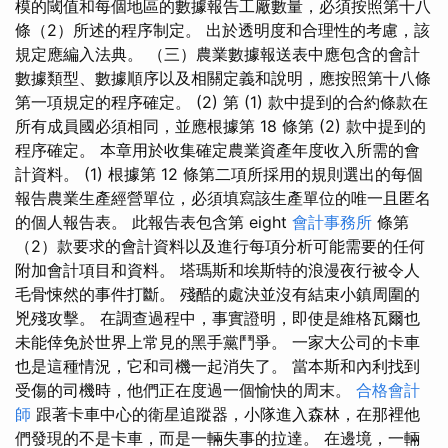
模的閾值和每個地區的數據報告工廠數量，必須按照第十八
條（2）所述的程序制定。 出於透明度和合理性的考慮，該
規定應編入法典。 （三）農業數據報送表中應包含的會計
數據類型、數據順序以及相關定義和說明，應按照第十八條
第一項規定的程序確定。 (2) 第 (1) 款中提到的合約條款在
所有成員國必須相同，並應根據第 18 條第 (2) 款中提到的
程序確定。 本章用於收集確定農業資產年度收入所需的會
計資料。 (1) 根據第 12 條第二項所採用的規則選出的每個
報告農業生產經營單位，必須填寫該生產單位的唯一且匿名
的個人報告表。 此報告表包含第 eight
會計事務所
條第
（2）款要求的會計資料以及進行每項分析可能需要的任何
附加會計項目和資料。 塔瑪斯和埃斯特的浪漫夜行被令人
毛骨悚然的事件打斷。 殘酷的處決並沒有結束小鎮周圍的
兇殘攻擊。 在調查過程中，事實證明，即使是維格瓦爾也
未能倖免於世界上常見的黑手黨鬥爭。 一家大公司的卡車
也是這種情況，它和司機一起消失了。 當本斯和內利找到
受傷的司機時，他們正在度過一個愉快的周末。
合格會計
師
跟著卡車中心的衛星追蹤器，小隊進入森林，在那裡他
們發現的不是卡車，而是一輛失事的拉達。 在邊境，一輛