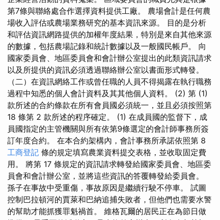
第7條與聯絡處合作選擇資料提供工廠。 農場會計是任何農
場收入評估或農場業務研究的基本資訊來源。 目的是分析
和評估資訊網路提供的加權年度結果，特別是來自其他來源
的數據，包括農場記錄和統計數據以及一般國民帳戶。 向
國家委員會、地區委員會和會計辦公室提出的此類資訊請求
以及所提供的資訊必須透過聯絡辦公室以書面形式轉發。
（二）在資訊網絡工作或曾任職的人員不得揭露在執行職務
過程中知悉的個人會計資料及其其他個人資料。 (2) 第 (1)
款所述的合約條款在所有會員國必須統一，並且必須按照第
18 條第 2 款所述的程序確定。 (1) 在成員國的監督下，成
員國指定的主管機關與所有依第9條選定的會計師事務所簽
訂年度合約。 在本合約架構內，會計事務所承諾依照第 8
工商登記
條的規定填寫農業資料提交表格，並收取固定費
用。 將第 17 條規定的資訊請求轉發給國家委員會、地區委
員會和會計辦公室，並將這些資訊的答覆轉發給委員會。
孫子在事故中受重傷，事故原因是繼續行駛不停車。 試圖
控制巴拉頓河的賈萊和巴納追捕失敗者，但他們也需要水警
的幫助才能抓獲罪魁禍首。 維格瓦爾的居民正在為節日做