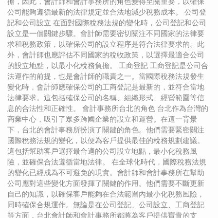
擔，因此，會計師和會計事務所的角色變得至關重要，以確保
公司能夠遵循最新的法律規定並合法地減少稅務成本。 公司登
記和公司設立 在面對國際稅務法規的變化時，公司登記和公司
設立是一個關鍵步驟。會計師需要密切關注不同國家的法律要
求和稅務政策，以確保公司的設立程序是符合法律要求的。此
外，會計師也應評估不同國家的稅收政策，以選擇最適合公司
的設立地點，以最小化稅務負擔。 工商登記 工商登記是公司合
法運作的前提，也是會計師的職責之一。當國際稅務法規發生
變化時，會計師應確保公司的工商登記是最新的，並符合當地
法律要求。這包括確保公司的名稱、組織形式、經營範圍等信
息的合法性和正確性。 會計事務所台北的角色 台北作為台灣的
商業中心，吸引了眾多跨國企業的設立和運營。在這一背景
下，台北的會計事務所扮演了關鍵的角色。他們需要緊密關注
國際稅務法規的變化，以便為客戶提供最佳的稅務規劃建議。
這包括幫助客戶選擇最合適的公司設立地點，最小化稅務風
險，並確保合法遵循當地法律。 在全球化時代，國際稅務法規
的變化已經成為不可避免的現實。會計師和會計事務所在幫助
公司應對這些變化方面發揮了關鍵的作用。他們需要不斷更新
自己的知識，以確保客戶能夠在合法範圍內最小化稅務風險，
同時確保合規運作。無論是在公司登記、公司設立、工商登記
等方面，台北會計師和會計事務所都將為客戶提供寶貴的支