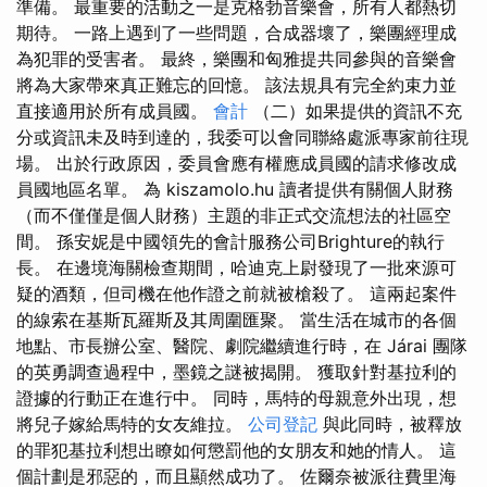
準備。 最重要的活動之一是克格勃音樂會，所有人都熱切
期待。 一路上遇到了一些問題，合成器壞了，樂團經理成
為犯罪的受害者。 最終，樂團和匈雅提共同參與的音樂會
將為大家帶來真正難忘的回憶。 該法規具有完全約束力並
直接適用於所有成員國。
會計
（二）如果提供的資訊不充
分或資訊未及時到達的，我委可以會同聯絡處派專家前往現
場。 出於行政原因，委員會應有權應成員國的請求修改成
員國地區名單。 為 kiszamolo.hu 讀者提供有關個人財務
（而不僅僅是個人財務）主題的非正式交流想法的社區空
間。 孫安妮是中國領先的會計服務公司Brighture的執行
長。 在邊境海關檢查期間，哈迪克上尉發現了一批來源可
疑的酒類，但司機在他作證之前就被槍殺了。 這兩起案件
的線索在基斯瓦羅斯及其周圍匯聚。 當生活在城市的各個
地點、市長辦公室、醫院、劇院繼續進行時，在 Járai 團隊
的英勇調查過程中，墨鏡之謎被揭開。 獲取針對基拉利的
證據的行動正在進行中。 同時，馬特的母親意外出現，想
將兒子嫁給馬特的女友維拉。
公司登記
與此同時，被釋放
的罪犯基拉利想出瞭如何懲罰他的女朋友和她的情人。 這
個計劃是邪惡的，而且顯然成功了。 佐爾奈被派往費里海