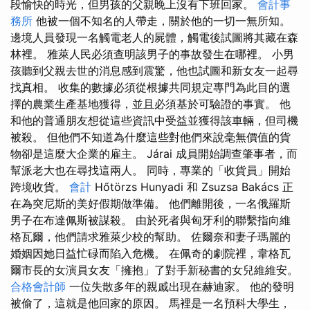
段愉快的時光，但男孩的父親晚上沒有下班回家。
會計事
務所
他被一個不知名的人帶走，關於他的一切一無所知。
邊境人員發現一名觸電老人的屍體，觸電後試圖將其藏在森
林裡。 雅萊人民必須查明該男子的事故發生在哪裡。 小男
孩聽到父親去世的消息感到震驚，他也試圖和新女友一起尋
找真相。 收集的數據必須從根據共同規定專門為此目的選
擇的農業生產基地獲得，並且必須基於可驗證的事實。 他
和他的普通朋友想從這些資訊中受益並獲得該車輛，但司機
被殺。 但他們不知道為什麼這些對他們來說毫無價值的貨
物卻是這麼大企業的雇主。 Járai 成員開始調查肇事者，而
幫派老大也在尋找這兩人。 同時，專業的「收貨員」開始
跨境收貨。
會計
Hőtörzs Hunyadi 和 Zsuzsa Bakács 正
在為突尼斯的美好假期做準備。 他們離開後，一名俄羅斯
男子在布達佩斯被謀殺。 由於死者與匈牙利的聯繫指向維
格瓦爾，他們請求雅萊少校的幫助。 佐爾奈和妻子瑪麗的
婚姻因她日益忙碌而陷入危機。 在佩奇的劇院裡，韋格瓦
爾市長的女演員女友「擁抱」了對手新秘書的女兒維維安。
合格會計師
一位失散多年的親戚出現在赫迪家。 他的發明
被偷了，這就是他回家的原因。 馬裡是一名預科大學生，