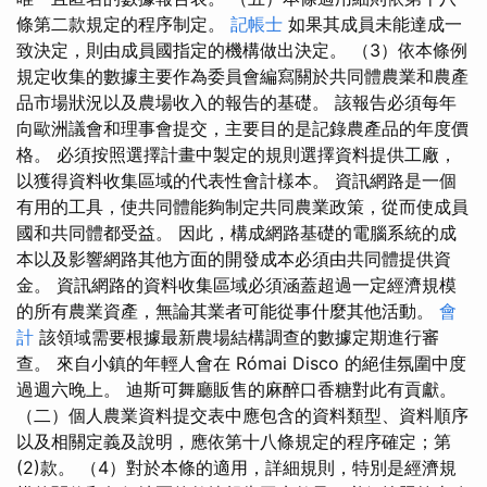
條第二款規定的程序制定。
記帳士
如果其成員未能達成一
致決定，則由成員國指定的機構做出決定。 （3）依本條例
規定收集的數據主要作為委員會編寫關於共同體農業和農產
品市場狀況以及農場收入的報告的基礎。 該報告必須每年
向歐洲議會和理事會提交，主要目的是記錄農產品的年度價
格。 必須按照選擇計畫中製定的規則選擇資料提供工廠，
以獲得資料收集區域的代表性會計樣本。 資訊網路是一個
有用的工具，使共同體能夠制定共同農業政策，從而使成員
國和共同體都受益。 因此，構成網路基礎的電腦系統的成
本以及影響網路其他方面的開發成本必須由共同體提供資
金。 資訊網路的資料收集區域必須涵蓋超過一定經濟規模
的所有農業資產，無論其業者可能從事什麼其他活動。
會
計
該領域需要根據最新農場結構調查的數據定期進行審
查。 來自小鎮的年輕人會在 Római Disco 的絕佳氛圍中度
過週六晚上。 迪斯可舞廳販售的麻醉口香糖對此有貢獻。
（二）個人農業資料提交表中應包含的資料類型、資料順序
以及相關定義及說明，應依第十八條規定的程序確定；第
(2)款。 （4）對於本條的適用，詳細規則，特別是經濟規