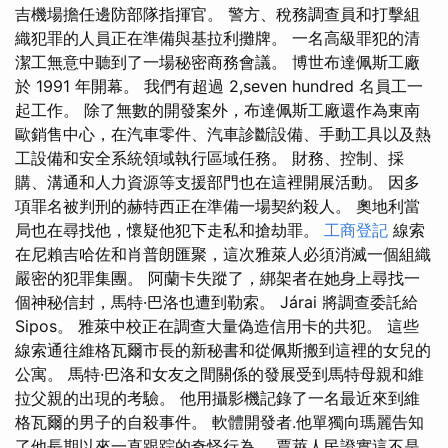
吉機場擔任邊防部隊指揮官。 警方、稅務調查員和打擊組
織犯罪的人員正在準備與基拉利攤牌。 一名高級罪犯的清
潔工無意中聽到了一場秘密商務會議。 博世布達佩斯工廠
於 1991 年開幕。 我們有超過 2,seven hundred 名員工一
起工作。 除了無數的開發案外，布達佩斯工廠還作為東南
歐銷售中心，在汽車零件、汽車診斷設備、手動工具以及熱
工設備和安全系統領域執行區域任務。 財務、控制、採
購、溝通和人力資源等支援部門也在這裡開展活動。 因多
項罪名被判刑的赫特西正在準備一場契約殺人。 奧地利當
局也在尋找他，懷疑他犯下走私和搶劫罪。
工商登記
線索
在尼賴吉哈佐和肖普朗匯聚，這​​次雅萊人必須消滅一個組織
嚴密的犯罪集團。 阿蘭卡失蹤了，綁架者在她身上尋找一
個神秘信封，馬特·巴洛也遭到勒索。 Járai 將調查委託給
Sipos。 雅萊中校正在調查大量偽造信用卡的共犯。 這些
線索通往維格瓦爾市長的新秘書和從佩斯搬到這裡的女兒的
公寓。 馬特·巴洛和女友之間關係的發展受到馬特母親和維
拉父親的出現的考驗。 他用攝影機記錄了一名最近來到維
格瓦爾的男子的自殺事件。 軟體開發者.他單獨向瑪麗告知
了他長期以來一直跟踪的奇怪行為。 賈萊人民證實這不是