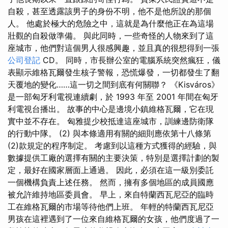
自殺，甚至透露該男子的身份不明，他不是他所說的那個
人。 他處於極大的危險之中，這就是為什麼他正在為這場
壯觀的自殺做準備。 與此同時，一些奇怪的人物來到了這
座城市，他們對這個男人很感興趣，並且真的很想得到一張
公司登記
CD。 同時，市長辦公室的電腦系統突然瘋狂，儀
表顯示維格瓦爾發生核子警報，恐慌爆發，一切都發生了翻
天覆地的變化……這一切之間到底有何關聯？ 《Kisváros》
是一部匈牙利電視連續劇，於 1993 年至 2001 年間在匈牙
利電視台播出。 故事的中心是邊境小鎮維格瓦爾，它在現
實中並不存在。 匈雅提少校抵達這座城市，訓練邊防衛隊
的行動中隊。 (2) 與本條適用有關的細則應依第十八條第
(2)款規定的程序制定。 考慮到以這種方式獲得的經驗，與
數據提供工廠的選擇有關的主要決策，特別是選擇計劃的製
定，最好在國家層面上通過。 因此，必須在這一級別委託
一個機構負責上述任務。 然而，擁有多個地區的成員國應
被允許維持地區委員會。 早上，來自特蘭西瓦尼亞的臨時
工在維格瓦爾的市場等待他們上班。 年輕的特蘭西瓦尼亞
男孩在這裡遇到了一位來自維格瓦爾的女孩，他們度過了一