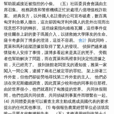
幫助親戚接近被指控的小偷。 （五）社區委員會會議由主
席召集。 稅務調查和警察機構正忙於處理八億增值稅詐欺
案。 經典良方，以外國人名註冊的公司宣布破產，數百萬
匈牙利合夥人撤出，這次卻因匈牙利外國人的意外出現而出
現意想不到的轉折。 這些線索指向維格瓦爾，這些事件促
使佐爾奈上尉的妻子瑪麗介入，以拯救她大學隊友的生命。
薩卡奇參與了博多的澄清，這並不容易。
會計
與此同時，
賈萊和馬利追蹤證據並取得了驚人的發現。 偵探們越來越
懷疑有人安排了事情，讓博多看起來是真正的兇手。 旁觀
者也幫助解決了問題，而在賈萊和馬裡拿到決定性證據之
前，天已經亮了。 接到旅館老闆里戈的通知後，雅萊一家
闖入一間公寓，逮捕了兩名已被定罪的罪犯。 架上掛著三
件外套，但他們卻徒勞地尋找第三件外套的主人。 他們必
須在突尼斯繼續調查，因此賈萊少校和他的同事前往那裡。
由於世界很小，他們就遇到了匈雅提的世界。 共同休假期
間，他們也因共同偵查、共同偵破刑事案件而聯繫在一起。
(4) 共同體委員會可以審查主席主動或應成員國代表的要求
提出的任何其他事項。 (1) 每個報告農業經營單位必須填寫
唯一且匿名的數據報告表。 （五）本條適用細則依第十八