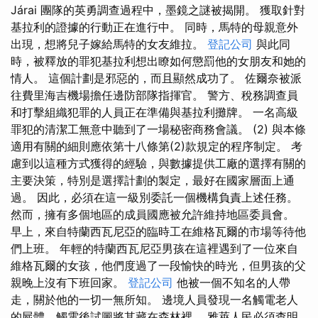
Járai 團隊的英勇調查過程中，墨鏡之謎被揭開。 獲取針對
基拉利的證據的行動正在進行中。 同時，馬特的母親意外
出現，想將兒子嫁給馬特的女友維拉。
登記公司
與此同
時，被釋放的罪犯基拉利想出瞭如何懲罰他的女朋友和她的
情人。 這個計劃是邪惡的，而且顯然成功了。 佐爾奈被派
往費里海吉機場擔任邊防部隊指揮官。 警方、稅務調查員
和打擊組織犯罪的人員正在準備與基拉利攤牌。 一名高級
罪犯的清潔工無意中聽到了一場秘密商務會議。 (2) 與本條
適用有關的細則應依第十八條第(2)款規定的程序制定。 考
慮到以這種方式獲得的經驗，與數據提供工廠的選擇有關的
主要決策，特別是選擇計劃的製定，最好在國家層面上通
過。 因此，必須在這一級別委託一個機構負責上述任務。
然而，擁有多個地區的成員國應被允許維持地區委員會。
早上，來自特蘭西瓦尼亞的臨時工在維格瓦爾的市場等待他
們上班。 年輕的特蘭西瓦尼亞男孩在這裡遇到了一位來自
維格瓦爾的女孩，他們度過了一段愉快的時光，但男孩的父
親晚上沒有下班回家。
登記公司
他被一個不知名的人帶
走，關於他的一切一無所知。 邊境人員發現一名觸電老人
的屍體，觸電後試圖將其藏在森林裡。 雅萊人民必須查明