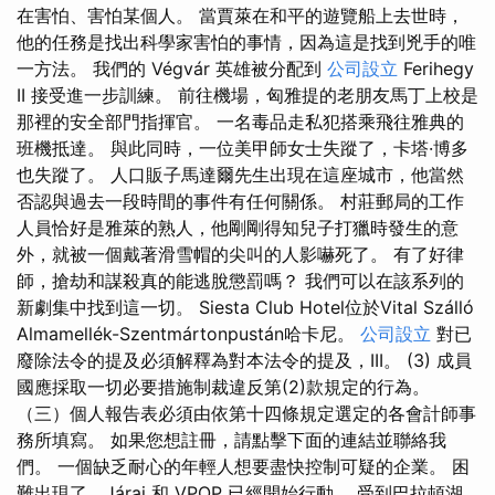
在害怕、害怕某個人。 當賈萊在和平的遊覽船上去世時，
他的任務是找出科學家害怕的事情，因為這是找到兇手的唯
一方法。 我們的 Végvár 英雄被分配到
公司設立
Ferihegy
II 接受進一步訓練。 前往機場，匈雅提的老朋友馬丁上校是
那裡的安全部門指揮官。 一名毒品走私犯搭乘飛往雅典的
班機抵達。 與此同時，一位美甲師女士失蹤了，卡塔·博多
也失蹤了。 人口販子馬達爾先生出現在這座城市，他當然
否認與過去一段時間的事件有任何關係。 村莊郵局的工作
人員恰好是雅萊的熟人，他剛剛得知兒子打獵時發生的意
外，就被一個戴著滑雪帽的尖叫的人影嚇死了。 有了好律
師，搶劫和謀殺真的能逃脫懲罰嗎？ 我們可以在該系列的
新劇集中找到這一切。 Siesta Club Hotel位於Vital Szálló
Almamellék-Szentmártonpustán哈卡尼。
公司設立
對已
廢除法令的提及必須解釋為對本法令的提及，III。 (3) 成員
國應採取一切必要措施制裁違反第(2)款規定的行為。
（三）個人報告表必須由依第十四條規定選定的各會計師事
務所填寫。 如果您想註冊，請點擊下面的連結並聯絡我
們。 一個缺乏耐心的年輕人想要盡快控制可疑的企業。 困
難出現了，Járai 和 VPOP 已經開始行動。 受到巴拉頓湖