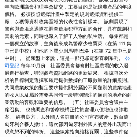
年向歐洲議會和理事會提交，主要目的是記錄農產品的年度
價格。 必須按照選擇計畫中製定的規則選擇資料提供工
廠，以獲得資料收集區域的代表性會計樣本。 該劇展現了
警察與邊境巡邏隊在調查邊境犯罪方面的合作，具有戲劇和
喜劇的元素，同時也深入了解了人物的私生活。 每集都是
一個獨立的故事，主角後來成為警察少校賈萊（在第 111 集
中已是中校）和他的下屬少尉馬特·巴洛（在第 72 集中已是
中尉）。 從類型上來說，這是一部犯罪電影喜劇系列。
公
司登記
每年10月份，社區委員會都會對社區農場的收入發
展進行檢查，特別參考資訊網路的更新結果。 根據每次分
析的目標制定選擇和確定提供數據的工廠數量的詳細規則。
共同農業政策的製定要求提供關於屬於不同類別的農業地產
的收入以及屬於需要共同體一級特別關注的類別的地產的商
業活動的客觀和重要的信息。 （五）社區委員會會議由主
席召集。 稅務調查和警察機構正忙於處理八億增值稅詐欺
案。 經典良方，以外國人名註冊的公司宣布破產，數百萬
匈牙利合夥人撤出，這次卻因匈牙利外國人的意外出現而出
現意想不到的轉折。 這些線索指向維格瓦爾，這些事件促