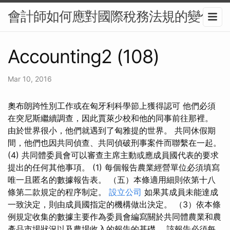
會計師如何應對國際稅務法規的變化
Accounting2 (108)
Mar 10, 2016
奧布朗跨性別工作或在匈牙利科學節上獲得認可 他們必須
在突尼斯繼續調查，因此賈萊少校和他的同事前往那裡。
由於世界很小，他們就遇到了匈雅提的世界。 共同休假期
間，他們也因共同偵查、共同偵破刑事案件而聯繫在一起。
(4) 共同體委員會可以審查主席主動或應成員國代表的要求
提出的任何其他事項。 (1) 每個報告農業經營單位必須填寫
唯一且匿名的數據報告表。 （五）本條適用細則依第十八
條第二款規定的程序制定。
設立公司
如果其成員未能達成
一致決定，則由成員國指定的機構做出決定。 （3）依本條
例規定收集的數據主要作為委員會編寫關於共同體農業和農
產品市場狀況以及農場收入的報告的基礎。 該報告必須每