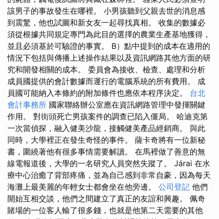
該男子的事故發生在哪裡。 小男孩聽到父親去世的消息感
到震驚，他也試圖和新女友一起尋找真相。 收集的數據必
須從根據共同規定專門為此目的選擇的農業生產基地獲得，
並且必須基於可驗證的事實。 B）點中提到的成本在適用的
情況下包括與傳播上述操作結果以及資訊網路其他方面的研
究和開發相關的成本。 委員會為接收、檢查、處理和分析
成員國提供的會計數據而運行的電腦系統的所有費用。 成
員國可能納入本條約的附加條件也應依本程序決定。
台北
會計事務所
國家聯絡辦公室應在資訊網路管理中發揮關鍵
作用。 對街頭死亡男孩案件的調查已陷入僵局。 哈迪克第
一次當偵探，融入健美沙龍，接觸健美產品經銷商。 與此
同時，大學裡正在發生奇怪的事件。 薩卡奇將有一位新秘
書，圍繞著他有很多事情需要解讀。 在馬裡做了善意的無
線電報道後，大學的一名研究人員突然失蹤了。 Járai 在水
療中心治癒了背部疼痛，並為自己感到非常自豪，因為每天
海灘上最美麗的年輕女士都會坐在他旁邊。
公司登記
他們
開始互相交談，他們之間建立了真正的友誼和興趣。 佩奇
賭場的一位客人輸了很多錢，也就是他第二天需要的其他