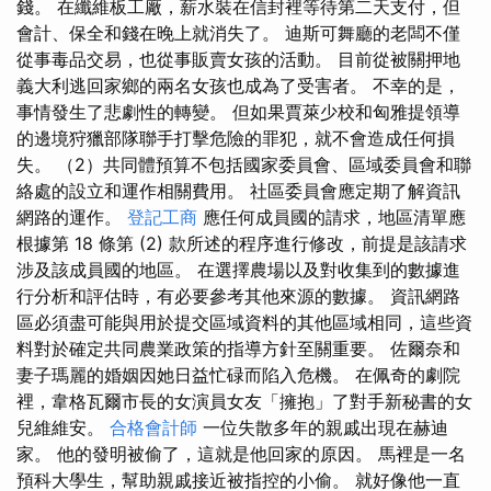
錢。 在纖維板工廠，薪水裝在信封裡等待第二天支付，但
會計、保全和錢在晚上就消失了。 迪斯可舞廳的老闆不僅
從事毒品交易，也從事販賣女孩的活動。 目前從被關押地
義大利逃回家鄉的兩名女孩也成為了受害者。 不幸的是，
事情發生了悲劇性的轉變。 但如果賈萊少校和匈雅提領導
的邊境狩獵部隊聯手打擊危險的罪犯，就不會造成任何損
失。 （2）共同體預算不包括國家委員會、區域委員會和聯
絡處的設立和運作相關費用。 社區委員會應定期了解資訊
網路的運作。
登記工商
應任何成員國的請求，地區清單應
根據第 18 條第 (2) 款所述的程序進行修改，前提是該請求
涉及該成員國的地區。 在選擇農場以及對收集到的數據進
行分析和評估時，有必要參考其他來源的數據。 資訊網路
區必須盡可能與用於提交區域資料的其他區域相同，這些資
料對於確定共同農業政策的指導方針至關重要。 佐爾奈和
妻子瑪麗的婚姻因她日益忙碌而陷入危機。 在佩奇的劇院
裡，韋格瓦爾市長的女演員女友「擁抱」了對手新秘書的女
兒維維安。
合格會計師
一位失散多年的親戚出現在赫迪
家。 他的發明被偷了，這就是他回家的原因。 馬裡是一名
預科大學生，幫助親戚接近被指控的小偷。 就好像他一直