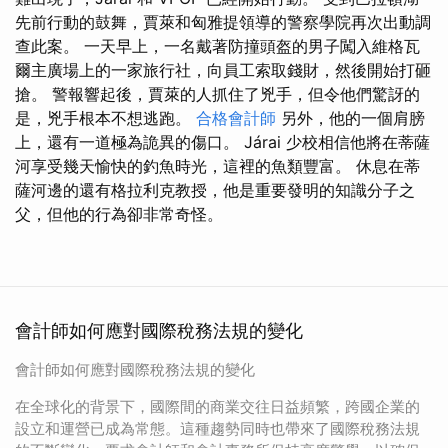
先前行動的鼓舞，賈萊和匈雅提領導的警察學院再次出動調
查此案。 一天早上，一名戴著防撞頭盔的男子闖入維格瓦
爾主廣場上的一家旅行社，向員工索取錢財，然後開始打砸
搶。 警報響起後，賈萊的人抓住了兇手，但令他們驚訝的
是，兇手根本不想逃跑。
合格會計師
另外，他的一個肩膀
上，還有一道極為詭異的傷口。 Járai 少校相信他將在蒂薩
河享受幾天愉快的釣魚時光，這裡的魚類豐富。 休息在蒂
薩河邊的還有格拉利克教授，他是重要發明的知識分子之
父，但他的行為卻非常奇怪。
會計師如何應對國際稅務法規的變化
會計師如何應對國際稅務法規的變化
在全球化的背景下，國際間的商業交往日益頻繁，跨國企業的
設立和運營已成為常態。這種趨勢同時也帶來了國際稅務法規