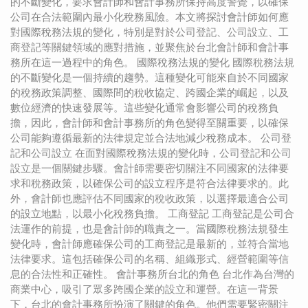
的不斷變化，要求會計師和會計事務所保持高度警覺，以確保
公司在合法範圍內最小化稅務風險。本文將探討會計師如何應
對國際稅務法規的變化，特別是對於公司登記、公司設立、工
商登記等關鍵領域的應對措施，並聚焦於台北會計師和會計事
務所在這一過程中的角色。 國際稅務法規的變化 國際稅務法規
的不斷變化是一個持續的趨勢。這種變化可能來自於不同國家
的稅務政策調整、國際間的稅收協定、跨國企業的崛起，以及
數位經濟的快速發展等。這些變化通常會影響公司的稅務負
擔，因此，會計師和會計事務所的角色變得至關重要，以確保
公司能夠遵循最新的法律規定並合法地減少稅務成本。 公司登
記和公司設立 在面對國際稅務法規的變化時，公司登記和公司
設立是一個關鍵步驟。會計師需要密切關注不同國家的法律要
求和稅務政策，以確保公司的設立程序是符合法律要求的。此
外，會計師也應評估不同國家的稅收政策，以選擇最適合公司
的設立地點，以最小化稅務負擔。 工商登記 工商登記是公司合
法運作的前提，也是會計師的職責之一。當國際稅務法規發生
變化時，會計師應確保公司的工商登記是最新的，並符合當地
法律要求。這包括確保公司的名稱、組織形式、經營範圍等信
息的合法性和正確性。 會計事務所台北的角色 台北作為台灣的
商業中心，吸引了眾多跨國企業的設立和運營。在這一背景
下，台北的會計事務所扮演了關鍵的角色。他們需要緊密關注