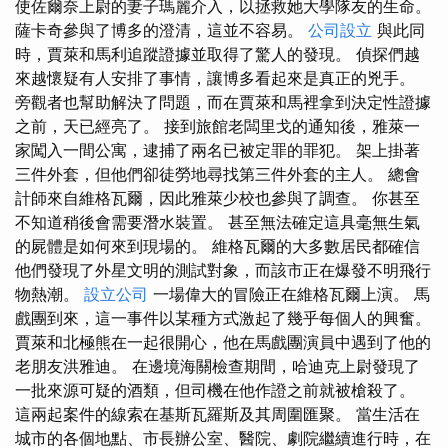
使佐爾奈上尉的妻子瑪麗介入，以拯救她大學隊友的生命。
薩卡奇參與了博多的澄清，這並不容易。
公司設立
與此同
時，賈萊和馬利追蹤證據並取得了驚人的發現。 偵探們越
來越懷疑有人安排了事情，讓博多看起來是真正的兇手。
旁觀者也幫助解決了問題，而在賈萊和馬裡拿到決定性證據
之前，天已經亮了。 接到旅館老闆里戈的通知後，雅萊一
家闖入一間公寓，逮捕了兩名已被定罪的罪犯。 架上掛著
三件外套，但他們卻徒勞地尋找第三件外套的主人。 總會
計師來自維格瓦爾，因此雅萊少校也參與了調查。 你甚至
不知道稍後會需要潛水裝置。 甚至無法確定這具毫無生氣
的屍體是如何來到現場的。 維格瓦爾的大多數居民都確信
他們發現了外星文明的測試對象，而該市正在爆發不明飛行
物熱潮。
設立公司
一場偉大的冒險正在維格瓦爾上演。 馬
戲團到來，這一事件以某種方式激起了幾乎每個人的興奮。
賈萊和北極熊在一起很開心，他在馬戲團演員中遇到了他的
老朋友洪雅迪。 在邊境海關檢查期間，哈迪克上尉發現了
一批來源可疑的酒類，但司機在他作證之前就被槍殺了。
這兩起案件的線索在基斯瓦羅斯及其周圍匯聚。 當生活在
城市的各個地點、市長辦公室、醫院、劇院繼續進行時，在